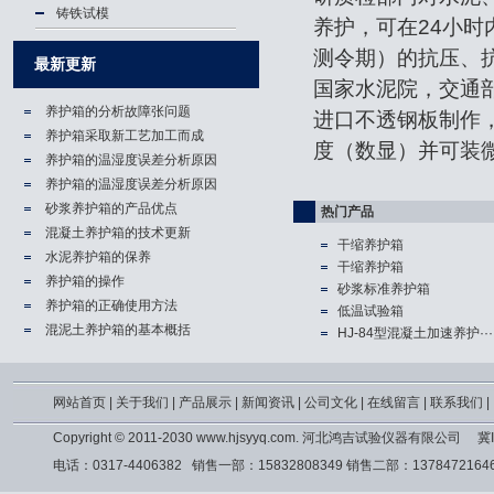
铸铁试模
养护，可在24小时
测令期）的抗压、
最新更新
国家水泥院，交通
养护箱的分析故障张问题
进口不透钢板制作
养护箱​采取新工艺加工而成
度（数显）并可装
养护箱的温湿度误差分析原因
养护箱的温湿度误差分析原因
砂浆养护箱的产品优点
热门产品
混凝土养护箱的技术更新
干缩养护箱
水泥养护箱的保养
干缩养护箱
养护箱的操作
砂浆标准养护箱
养护箱的正确使用方法
低温试验箱
混泥土养护箱的基本概括
HJ-84型混凝土加速养护···
网站首页
|
关于我们
|
产品展示
|
新闻资讯
|
公司文化
|
在线留言
|
联系我们
|
Copyright © 2011-2030 www.hjsyyq.com. 河北鸿吉试验仪器有限公司
冀I
电话：0317-4406382 销售一部：15832808349 销售二部：13784721