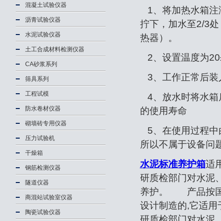
混凝土试验仪器
1、将加热水箱注
沥青试验仪器
拧下，加水至2/3
水泥试验仪器
热器）。
土工合成材料检测仪器
2、设置温度为20
CA砂浆系列
3、工作正常后装
筛具系列
工程试模
4、放水时将水箱
防水卷材仪器
的使用寿命
砌墙砖专用仪器
5、在使用过程中
压力试验机
所以不属于设备问
干燥箱
水泥标准养护箱
适
钢筋检测仪器
研质检部门对水泥
隧道仪器
养护。 产品按国
商混站试验室仪器
设计制造的,它适
陶瓷试验仪器
研质检部门对水泥