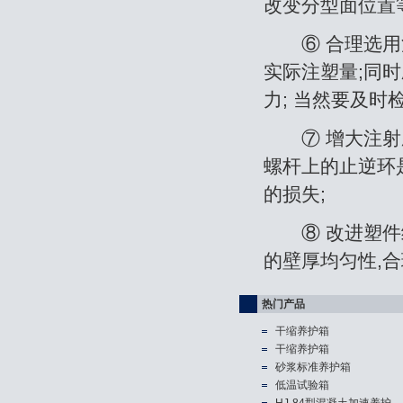
改变分型面位置
⑥ 合理选用注
实际注塑量;同
力; 当然要及时
⑦ 增大注射压
螺杆上的止逆环
的损失;
⑧ 改进塑件结
的壁厚均匀性,
热门产品
干缩养护箱
干缩养护箱
砂浆标准养护箱
低温试验箱