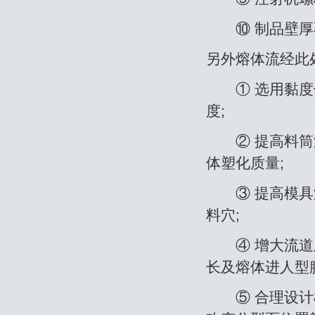
⑩ 制品壁厚不
另外熔体流经此处
① 选用黏度低
度;
② 提高料筒温
体塑化质量;
③ 提高模具温
料穴;
④ 增大流道及
长及熔体进人型腔
⑤ 合理设计模