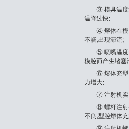
③ 模具温度过
温降过快;
④ 熔体在模内
不畅,出现滞流;
⑤ 喷嘴温度偏
模腔而产生堵塞
⑥ 熔体充型时
力增大;
⑦ 注射机实际
⑧ 螺杆注射行
不良,型腔熔体充
⑨ 注射机螺杆