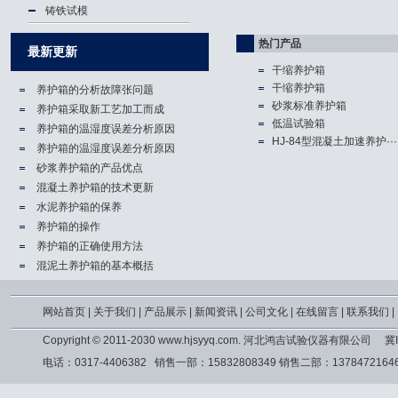
铸铁试模
热门产品
最新更新
干缩养护箱
干缩养护箱
养护箱的分析故障张问题
砂浆标准养护箱
养护箱​采取新工艺加工而成
低温试验箱
养护箱的温湿度误差分析原因
HJ-84型混凝土加速养护···
养护箱的温湿度误差分析原因
砂浆养护箱的产品优点
混凝土养护箱的技术更新
水泥养护箱的保养
养护箱的操作
养护箱的正确使用方法
混泥土养护箱的基本概括
网站首页
|
关于我们
|
产品展示
|
新闻资讯
|
公司文化
|
在线留言
|
联系我们
|
Copyright © 2011-2030 www.hjsyyq.com. 河北鸿吉试验仪器有限公司
冀I
电话：0317-4406382 销售一部：15832808349 销售二部：13784721