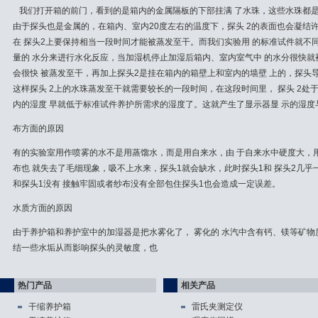
我们打开箱的前门，看到的是箱内的金属隔板的下部挂满 了水珠，这些水珠都是
由于探头也是金属的，在箱内、室内20度左右的温度下，探头 2的表面也会凝结
在 探头2上要保持相当一段时间才能被蒸发至干。而我们实验用 的标准试件就不
量的 水分来进行水化反应，当加湿机停止加湿后箱内、室内室气中 的水分很快就
会很快 被蒸发至干，再加上探头2是挂在箱内的箱壁上和室内的墙壁 上的，探头
这样探头 2上的水珠蒸发至干就需要较长的一段时间，在这段时间里， 探头 2
内的湿度 早就低于标准试件养护所需求的湿度了。这就产生了显示器显 示的湿
布方面的原因
有的实验室用作喷雾的水不是用蒸馏水，而是用自来水，由 于自来水中硬度大，
布也 就失去了毛细现象，吸不上水来，探头1就会缺水，此时探头1和 探头2几
和探头1没有 接触牢固或者纱布没有全部包住探头1也会造成一定误差。
水质方面的原因
由于养护箱和养护室中的加湿器是把水雾化了， 雾化的 水汽中含有钙、镁等矿物
结一些水垢从而影响探头的灵敏度，也
热门产品
相关产品
干缩养护箱
雷氏夹测定仪