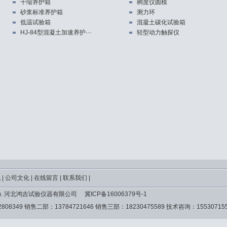
干缩养护箱
稠度仪圆模
砂浆标准养护箱
测力环
低温试验箱
混凝土碳化试验箱
HJ-84型混凝土加速养护···
轻型动力触探仪
讯
|
公司文化
|
在线留言
|
联系我们
|
yyq.com. 河北鸿吉试验仪器有限公司
冀ICP备16006379号-1
2808349 销售二部：13784721646 销售三部：18230475589 技术咨询：15530