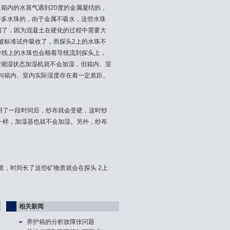
箱内的水蒸气遇到20度的金属凝结的，
许多水珠的，由于金属不吸水，这些水珠
同了，因为混凝土在硬化的过程中需要大
被标准试件吸收了，而探头2上的水珠不
导线上的水珠也会顺着导线流到探头上，
处于潮湿状态加湿机就不会加湿，但箱内、室
度与箱内、室内实际湿度存在着一定差距。
用了一段时间后，纱布就会变硬，这时纱
乎一样，加湿器也就不会加湿。另外，纱布
质，时间长了这些矿物质就会在探头 2上
相关新闻
养护箱的分析故障张问题