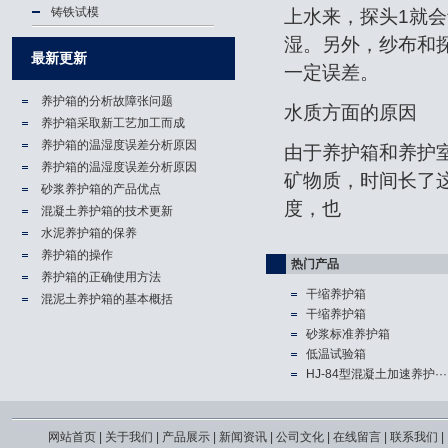
铸铁试模
上水来，探头1就会
湿。另外，纱布和探
最新更新
一定误差。
养护箱的分析故障张问题
水质方面的原因
养护箱​采取新工艺加工而成
养护箱的温湿度误差分析原因
由于养护箱和养护室
养护箱的温湿度误差分析原因
矿物质，时间长了
砂浆养护箱的产品优点
度，也
混凝土养护箱的技术更新
水泥养护箱的保养
养护箱的操作
热门产品
养护箱的正确使用方法
干缩养护箱
混泥土养护箱的基本概括
干缩养护箱
砂浆标准养护箱
低温试验箱
HJ-84型混凝土加速养护···
网站首页
|
关于我们
|
产品展示
|
新闻资讯
|
公司文化
|
在线留言
|
联系我们
|