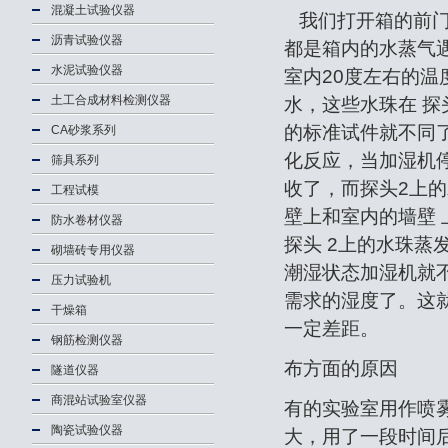
混凝土试验仪器
我们打开箱的前门
沥青试验仪器
都是箱内的水蒸气遇
水泥试验仪器
室内20度左右的温
土工合成材料检测仪器
水，这些水珠在 
的标准试件就不同
CA砂浆系列
化反应，当加湿机
筛具系列
收了，而探头2上的
工程试模
壁上和室内的墙壁
防水卷材仪器
探头 2上的水珠蒸
砌墙砖专用仪器
潮湿状态加湿机就
压力试验机
需求的湿度了。这
干燥箱
一定差距。
钢筋检测仪器
布方面的原因
隧道仪器
商混站试验室仪器
有的实验室用作喷
陶瓷试验仪器
大，用了一段时间