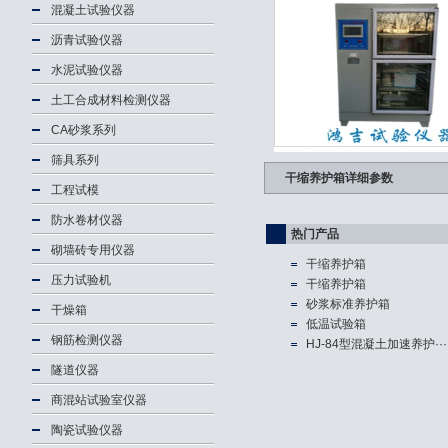
混凝土试验仪器
沥青试验仪器
水泥试验仪器
土工合成材料检测仪器
CA砂浆系列
筛具系列
干缩养护箱详细参数
工程试模
防水卷材仪器
热门产品
砌墙砖专用仪器
干缩养护箱
压力试验机
干缩养护箱
砂浆标准养护箱
干燥箱
低温试验箱
钢筋检测仪器
HJ-84型混凝土加速养护···
隧道仪器
商混站试验室仪器
陶瓷试验仪器