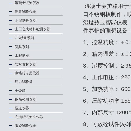
混凝土试验仪器
混凝土养护箱用于
沥青试验仪器
口不锈钢板制作，
水泥试验仪器
湿度数显智能仪表
土工合成材料检测仪器
件养护的理想设备
CA砂浆系列
1、控温精度： ± 0.1
筛具系列
2、箱内温差： ≤ ± 
工程试模
防水卷材仪器
3、湿度控制： ≥ 9
砌墙砖专用仪器
4、工作电压： 220V 
压力试验机
5、加热功率： 60
干燥箱
钢筋检测仪器
6、压缩机功率 15
隧道仪器
7、内部尺寸 1200×
商混站试验室仪器
8、可放砼试件(标准试
陶瓷试验仪器