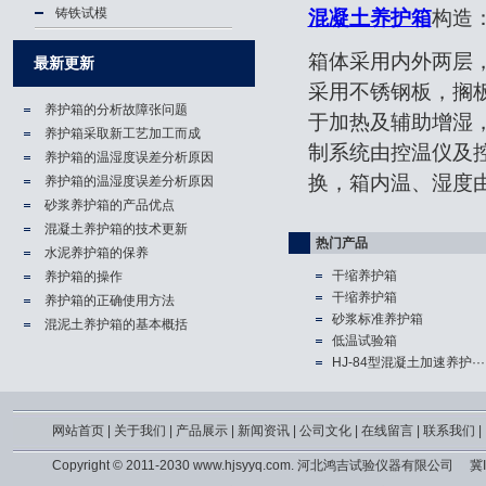
铸铁试模
混凝土养护箱
构造
箱体采用内外两层
最新更新
采用不锈钢板，搁
养护箱的分析故障张问题
于加热及辅助增湿
养护箱​采取新工艺加工而成
制系统由控温仪及
养护箱的温湿度误差分析原因
换，箱内温、湿度
养护箱的温湿度误差分析原因
砂浆养护箱的产品优点
混凝土养护箱的技术更新
热门产品
水泥养护箱的保养
干缩养护箱
养护箱的操作
干缩养护箱
养护箱的正确使用方法
砂浆标准养护箱
混泥土养护箱的基本概括
低温试验箱
HJ-84型混凝土加速养护···
网站首页
|
关于我们
|
产品展示
|
新闻资讯
|
公司文化
|
在线留言
|
联系我们
|
Copyright © 2011-2030 www.hjsyyq.com. 河北鸿吉试验仪器有限公司
冀I