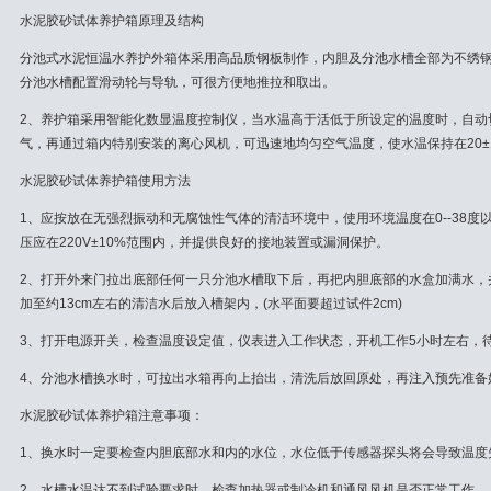
水泥胶砂试体养护箱原理及结构
分池式水泥恒温水养护外箱体采用高品质钢板制作，内胆及分池水槽全部为不绣
分池水槽配置滑动轮与导轨，可很方便地推拉和取出。
2、养护箱采用智能化数显温度控制仪，当水温高于活低于所设定的温度时，自动
气，再通过箱内特别安装的离心风机，可迅速地均匀空气温度，使水温保持在20±1
水泥胶砂试体养护箱使用方法
1、应按放在无强烈振动和无腐蚀性气体的清洁环境中，使用环境温度在0--38度以
压应在220V±10%范围内，并提供良好的接地装置或漏洞保护。
2、打开外来门拉出底部任何一只分池水槽取下后，再把内胆底部的水盒加满水，
加至约13cm左右的清洁水后放入槽架内，(水平面要超过试件2cm)
3、打开电源开关，检查温度设定值，仪表进入工作状态，开机工作5小时左右，
4、分池水槽换水时，可拉出水箱再向上抬出，清洗后放回原处，再注入预先准备
水泥胶砂试体养护箱注意事项：
1、换水时一定要检查内胆底部水和内的水位，水位低于传感器探头将会导致温度
2、水槽水温达不到试验要求时，检查加热器或制冷机和通风风机是否正常工作。