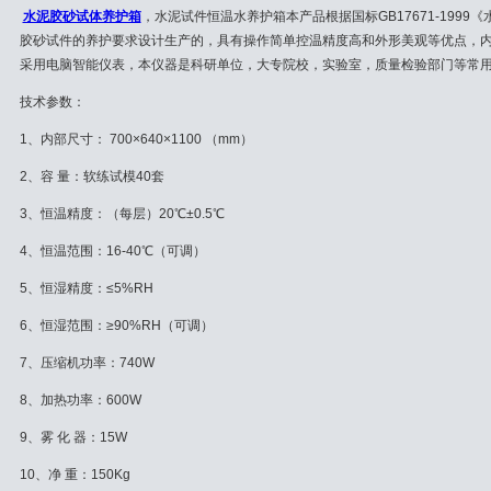
水泥胶砂试体养护箱
，水泥试件恒温水养护箱本产品根据国标GB17671-1999《
胶砂试件的养护要求设计生产的，具有操作简单控温精度高和外形美观等优点，
采用电脑智能仪表，本仪器是科研单位，大专院校，实验室，质量检验部门等常
技术参数：
1、内部尺寸： 700×640×1100 （mm）
2、容 量：软练试模40套
3、恒温精度：（每层）20℃±0.5℃
4、恒温范围：16-40℃（可调）
5、恒湿精度：≤5%RH
6、恒湿范围：≥90%RH（可调）
7、压缩机功率：740W
8、加热功率：600W
9、雾 化 器：15W
10、净 重：150Kg