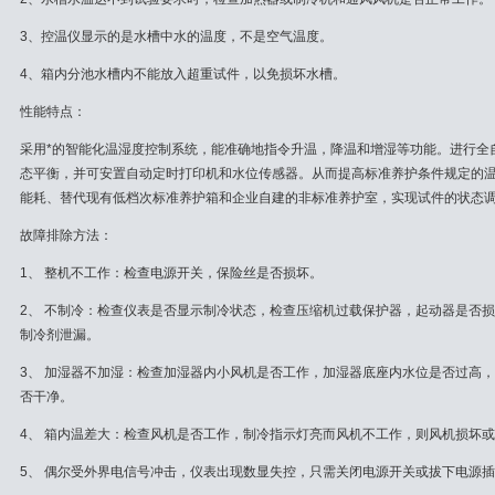
3、控温仪显示的是水槽中水的温度，不是空气温度。
4、箱内分池水槽内不能放入超重试件，以免损坏水槽。
性能特点：
采用*的智能化温湿度控制系统，能准确地指令升温，降温和增湿等功能。进行全
态平衡，并可安置自动定时打印机和水位传感器。从而提高标准养护条件规定的
能耗、替代现有低档次标准养护箱和企业自建的非标准养护室，实现试件的状态调节
故障排除方法：
1、 整机不工作：检查电源开关，保险丝是否损坏。
2、 不制冷：检查仪表是否显示制冷状态，检查压缩机过载保护器，起动器是否
制冷剂泄漏。
3、 加湿器不加湿：检查加湿器内小风机是否工作，加湿器底座内水位是否过高
否干净。
4、 箱内温差大：检查风机是否工作，制冷指示灯亮而风机不工作，则风机损坏
5、 偶尔受外界电信号冲击，仪表出现数显失控，只需关闭电源开关或拔下电源