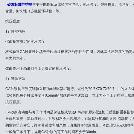
砂浆标准养护箱
主要性能指标及试验内容包括：抗压强度、弹性模量、流动度、
含量、耐久性（冻融循环试验）等。
抗压强度
1）性能指标
①由轮重决定的抗压强度
板式轨道CA砂浆设计填充于轨道板板底及凸形挡台四周，因此其抗压强度的确定
向力的大小。
②由作用于凸形挡台上力决定的抗压强度。
2）试验方法
CA砂浆抗压强度试验采用“单轴压缩法”进行。试件为70.7X70.7X70.7mm
试验机以每分钟试件变形0.5mm的加载速率匀速加载，当压力不再上升时停止加
抗压强度。
CA砂浆流动度与可工作时间是保证板式轨道CA砂浆现场灌注施工质量的重要指
量非常重要，流动度过小，砂浆材料会出现离析，影响其强度和耐久性;流动度过
的空隙填充密实，影响其强度和耐久性，直接影响灌注质量。考虑现场从砂浆拌
一般施工条件下，规定CA砂浆的可工作时间不少于30min。