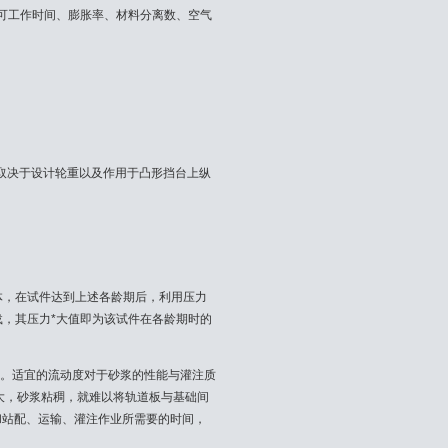
可工作时间、膨胀率、材料分离数、空气
取决于设计轮重以及作用于凸形挡台上纵
的立方体，在试件达到上述各龄期后，利用压力
载，其压力*大值即为该试件在各龄期时的
标。适宜的流动度对于砂浆的性能与灌注质
大，砂浆粘稠，就难以将轨道板与基础间
和站配、运输、灌注作业所需要的时间，