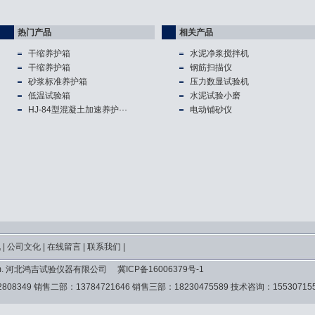
热门产品
相关产品
干缩养护箱
水泥净浆搅拌机
干缩养护箱
钢筋扫描仪
砂浆标准养护箱
压力数显试验机
低温试验箱
水泥试验小磨
HJ-84型混凝土加速养护···
电动铺砂仪
讯
|
公司文化
|
在线留言
|
联系我们
|
yyq.com. 河北鸿吉试验仪器有限公司
冀ICP备16006379号-1
2808349 销售二部：13784721646 销售三部：18230475589 技术咨询：15530